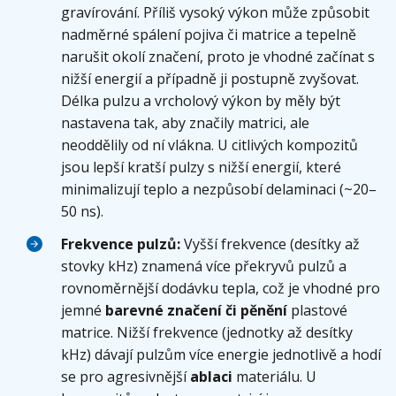
gravírování. Příliš vysoký výkon může způsobit
nadměrné spálení pojiva či matrice a tepelně
narušit okolí značení, proto je vhodné začínat s
nižší energií a případně ji postupně zvyšovat.
Délka pulzu a vrcholový výkon by měly být
nastavena tak, aby značily matrici, ale
neoddělily od ní vlákna. U citlivých kompozitů
jsou lepší kratší pulzy s nižší energií, které
minimalizují teplo a nezpůsobí delaminaci (~20–
50 ns).
Frekvence pulzů:
Vyšší frekvence (desítky až
stovky kHz) znamená více překryvů pulzů a
rovnoměrnější dodávku tepla, což je vhodné pro
jemné
barevné značení či pěnění
plastové
matrice. Nižší frekvence (jednotky až desítky
kHz) dávají pulzům více energie jednotlivě a hodí
se pro agresivnější
ablaci
materiálu. U