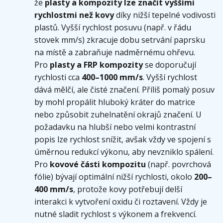
že
plasty a kompozity lze značit vyššími
rychlostmi než kovy
díky nižší tepelné vodivosti
plastů. Vyšší rychlost posuvu (např. v řádu
stovek mm/s) zkracuje dobu setrvání paprsku
na místě a zabraňuje nadměrnému ohřevu.
Pro
plasty a FRP kompozity
se doporučují
rychlosti cca
400–1000 mm/s
. Vyšší rychlost
dává mělčí, ale čisté značení. Příliš pomalý posuv
by mohl propálit hluboký kráter do matrice
nebo způsobit zuhelnatění okrajů značení. U
požadavku na hlubší nebo velmi kontrastní
popis lze rychlost snížit, avšak vždy ve spojení s
úměrnou redukcí výkonu, aby nevzniklo spálení.
Pro
kovové části kompozitu
(např. povrchová
fólie) bývají optimální nižší rychlosti, okolo
200–
400 mm/s
, protože kovy potřebují delší
interakci k vytvoření oxidu či roztavení. Vždy je
nutné sladit rychlost s výkonem a frekvencí.