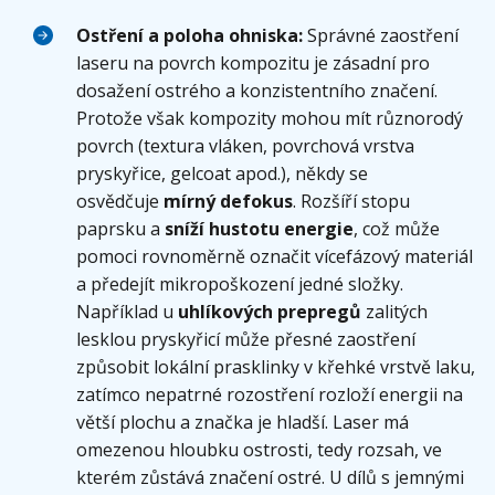
Ostření a poloha ohniska:
Správné zaostření
laseru na povrch kompozitu je zásadní pro
dosažení ostrého a konzistentního značení.
Protože však kompozity mohou mít různorodý
povrch (textura vláken, povrchová vrstva
pryskyřice, gelcoat apod.), někdy se
osvědčuje
mírný defokus
. Rozšíří stopu
paprsku a
sníží hustotu energie
, což může
pomoci rovnoměrně označit vícefázový materiál
a předejít mikropoškození jedné složky.
Například u
uhlíkových prepregů
zalitých
lesklou pryskyřicí může přesné zaostření
způsobit lokální prasklinky v křehké vrstvě laku,
zatímco nepatrné rozostření rozloží energii na
větší plochu a značka je hladší. Laser má
omezenou hloubku ostrosti, tedy rozsah, ve
kterém zůstává značení ostré. U dílů s jemnými