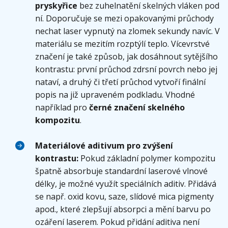
pryskyřice
bez zuhelnatění skelných vláken pod
ní. Doporučuje se mezi opakovanými průchody
nechat laser vypnutý na zlomek sekundy navíc. V
materiálu se mezitím rozptýlí teplo. Vícevrstvé
značení je také způsob, jak dosáhnout sytějšího
kontrastu: první průchod zdrsní povrch nebo jej
nataví, a druhý či třetí průchod vytvoří finální
popis na již upraveném podkladu. Vhodné
například pro
černé značení skelného
kompozitu
.
Materiálové aditivum pro zvýšení
kontrastu:
Pokud základní polymer kompozitu
špatně absorbuje standardní laserové vlnové
délky, je možné využít speciálních aditiv. Přidává
se např. oxid kovu, saze, slídové mica pigmenty
apod., které zlepšují absorpci a mění barvu po
ozáření laserem. Pokud přidání aditiva není