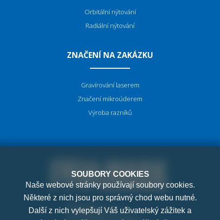
Orbitální nýtování
Radiální nýtování
ZNAČENÍ NA ZAKÁZKU
Gravírování laserem
Značení mikroúderem
Výroba razníků
SOUBORY COOKIES
Naše webové stránky používají soubory cookies.
Některé z nich jsou pro správný chod webu nutné.
PRAMARK, s.r.o.
Další z nich vylepšují Váš uživatelský zážitek a
K Letňanům 1036/7