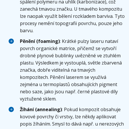
spálení polymeru na uhlík (karbonizace), což
zanechá tmavou značku. U tmavého kompozitu
lze naopak využít bělení rozkladem barviva. Tyto
procesy nemění topografii povrchu, pouze jeho
barvu.
Pěnění (foaming)
: Krátké pulzy laseru nataví
povrch organické matrice, přičemž se vytvoří
drobné plynové bublinky uvězněné ve ztuhlém
plastu. Výsledkem je vystouplá, světle zbarvená
značka, dobře viditelná na tmavých
kompozitech. Pěnění laserem se využívá
zejména u termoplastů obsahujících pigment
nebo saze, jako jsou např. černé plastové díly
vyztužené sklem.
Žíhání (annealing)
: Pokud kompozit obsahuje
kovové povrchy či vrstvy, lze někdy aplikovat
popis žíháním. Smysl to dává např. u nerezových