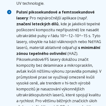
UV technologie.
Pulsní pikosekundové a femtosekundové
lasery
: Pro nejnáročnější aplikace (např.
značení leteckých dílů
, kde je jakékoli tepelné
poškození kompozitu nepřípustné) lze nasadit
ultrakrátké pulsy v řádu 10^−12–10^−15 s. Tyto
lasery, obvykle na bázi vláknových nebo Nd:YAG
laserů, materiál ablativně odpařují
s minimální
zónou tepelného ovlivnění
(HAZ).
Pikosekundové/FS lasery dokážou značit
kompozity bez delaminace a mikroprasklin,
avšak kvůli nižšímu výkonu zpravidla pomaleji. V
průmyslové praxi se využívají omezeně kvůli
vysoké ceně, ale trendem v hi-tech výrobě
kompozitů je nasazování výkonnějších
ultrakrátkopulsních laserů, které spojují kvalitu
a rychlost. Pro většinu běžných značicích úloh