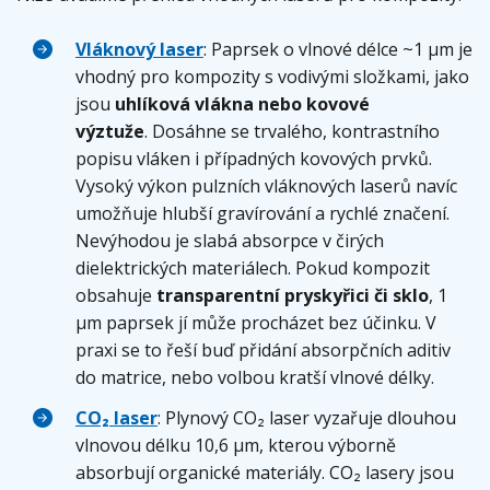
Vláknový laser
: Paprsek o vlnové délce ~1 µm je
vhodný pro kompozity s vodivými složkami, jako
jsou
uhlíková vlákna nebo kovové
výztuže
. Dosáhne se trvalého, kontrastního
popisu vláken i případných kovových prvků.
Vysoký výkon pulzních vláknových laserů navíc
umožňuje hlubší gravírování a rychlé značení.
Nevýhodou je slabá absorpce v čirých
dielektrických materiálech. Pokud kompozit
obsahuje
transparentní pryskyřici či sklo
, 1
µm paprsek jí může procházet bez účinku. V
praxi se to řeší buď přidání absorpčních aditiv
do matrice, nebo volbou kratší vlnové délky.
C
O₂ laser
: Plynový CO₂ laser vyzařuje dlouhou
vlnovou délku 10,6 μm, kterou výborně
absorbují organické materiály. CO₂ lasery jsou