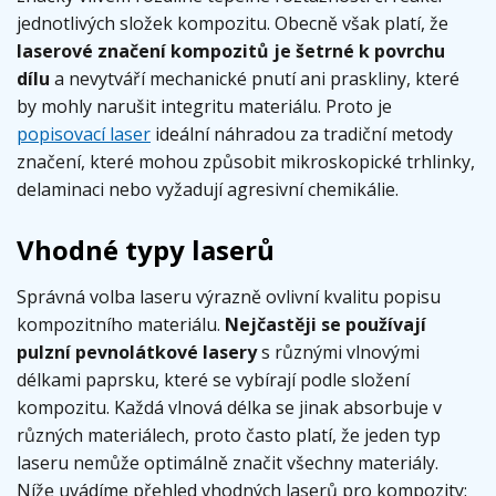
jednotlivých složek kompozitu. Obecně však platí, že
laserové značení kompozitů je šetrné k povrchu
dílu
a nevytváří mechanické pnutí ani praskliny, které
by mohly narušit integritu materiálu. Proto je
popisovací laser
ideální náhradou za tradiční metody
značení, které mohou způsobit mikroskopické trhlinky,
delaminaci nebo vyžadují agresivní chemikálie.
Vhodné typy laserů
Správná volba laseru výrazně ovlivní kvalitu popisu
kompozitního materiálu.
Nejčastěji se používají
pulzní pevnolátkové lasery
s různými vlnovými
délkami paprsku, které se vybírají podle složení
kompozitu. Každá vlnová délka se jinak absorbuje v
různých materiálech, proto často platí, že jeden typ
laseru nemůže optimálně značit všechny materiály.
Níže uvádíme přehled vhodných laserů pro kompozity: