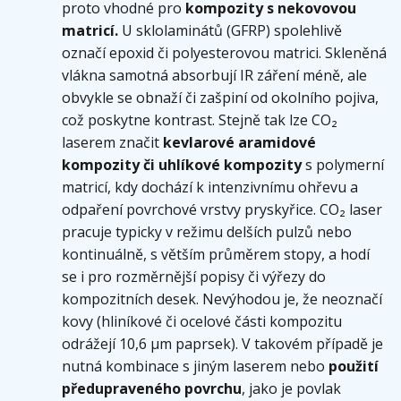
proto vhodné pro
kompozity s nekovovou
matricí.
U sklolaminátů (GFRP) spolehlivě
označí epoxid či polyesterovou matrici. Skleněná
vlákna samotná absorbují IR záření méně, ale
obvykle se obnaží či zašpiní od okolního pojiva,
což poskytne kontrast. Stejně tak lze CO₂
laserem značit
kevlarové aramidové
kompozity či uhlíkové kompozity
s polymerní
matricí, kdy dochází k intenzivnímu ohřevu a
odpaření povrchové vrstvy pryskyřice. CO₂ laser
pracuje typicky v režimu delších pulzů nebo
kontinuálně, s větším průměrem stopy, a hodí
se i pro rozměrnější popisy či výřezy do
kompozitních desek. Nevýhodou je, že neoznačí
kovy (hliníkové či ocelové části kompozitu
odrážejí 10,6 µm paprsek). V takovém případě je
nutná kombinace s jiným laserem nebo
použití
předupraveného povrchu
, jako je povlak