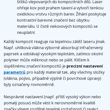
štítků vlepovaných do kompozitních dílů. Laser
ohřeje kov pod prahem tavení a vytvoří tenkou
oxidickou vrstvu různých barev. Žíhání poskytuje
kontrastní barevné značení bez úbytku
materiálu. U čistě nekovových kompozitů se
neuplatní.
Každý kompozit reaguje na tepelnou zátěž laseru jinak.
Např. uhlíková vlákna výborně absorbují infračervený
paprsek a odolávají vysokým teplotám, zatímco okolní
polymer může měknout nebo se pálit. Klíčem k
úspěšnému značení kompozitů je
precizní nastavení
parametrů
pro každý materiál tak, aby všechny složky
(vlákna, pojivo, případně výplně či povrchové úpravy)
byly označeny rovnoměrně.
Nesprávné nastavení (např. příliš vysoký výkon nebo
pomalý posuv) může vést k nerovnoměrné kvalitě
značky vlivem rozdílné tepelné roztažnosti či reakcí