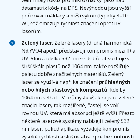
velmi malý fokus pro mikroznačky, jako např.
datamatrix kódy na DPS. Nevýhodou jsou vyšší
pořizovací náklady a nižší výkon (typicky 3–10
W), což omezuje rychlost značení oproti IR
laserům.
Zelený laser
: Zelené lasery (druhá harmonická
Nd:YVO4 apod.) představují kompromis mezi IR a
UV. Vlnová délka 532 nm se dobře absorbuje v
širší škále plastů než 1064 nm, takže rozšiřuje
paletu dobře značitelných materiálů. Zelený
laser se využívá např. ke značení
průhledných
nebo bílých plastových kompozitů
, kde by
1064 nm selhalo. V průmyslu však nejsou zelené
značicí lasery tak rozšířené, častěji se volí
rovnou UV, která má absorpci ještě vyšší. Přesto
některé laserové systémy nabízejí i zelený 532
nm laser, pokud aplikace vyžaduje kompromis
vysoké rychlosti a slušné absorpce bez nutnosti