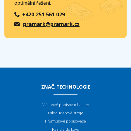
optimální řešení.
+420 251 561 029
pramark@pramark.cz
ZNAČ. TECHNOLOGIE
Vláknové popisovací lasery
Mikroúderové stroje
P
růmyslové popisovače
Razidla do kovu