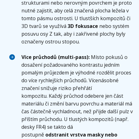
strukturami nebo nerovným povrchem je proto
nutné zajistit, aby celá značená plocha ležela v
tomto pásmu ostrosti. U tlustších kompozitů či
3D tvarů se využívá
3D fokusace
nebo systém
posuvu osy Z tak, aby i zakřivené plochy byly
označeny ostrou stopou.
Více průchodů (multi-pass):
Místo pokusů o
dosažení požadovaného kontrastu jedním
pomalým průjezdem je výhodné rozdělit proces
do více rychlejších průchodů. Vícenásobné
značení snižuje riziko přehřátí
kompozitu. Každý průchod odebere jen část
materiálu či změní barvu povrchu a materiál má
čas částečně vychladnout, než přijde další pulz v
příštím průchodu. U tlustých kompozitů (např.
desky FR4) se takto dá
postupně
odstranit vrstva masky nebo