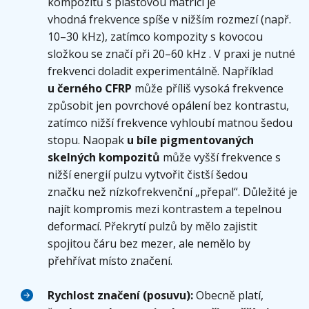
kompozitů s plastovou matricí je
vhodná frekvence spíše v nižším rozmezí (např.
10–30 kHz), zatímco kompozity s kovocou
složkou se značí při 20–60 kHz . V praxi je nutné
frekvenci doladit experimentálně. Například
u černého CFRP
může příliš vysoká frekvence
způsobit jen povrchové opálení bez kontrastu,
zatímco nižší frekvence vyhloubí matnou šedou
stopu. Naopak
u
bíle
pigmentovaných
skelných kompozitů
může vyšší frekvence s
nižší energií pulzu vytvořit čistší šedou
značku než nízkofrekvenční „přepal“. Důležité je
najít kompromis mezi kontrastem a tepelnou
deformací. Překrytí pulzů by mělo zajistit
spojitou čáru bez mezer, ale nemělo by
přehřívat místo značení.
Rychlost značení (posuvu):
Obecně platí,