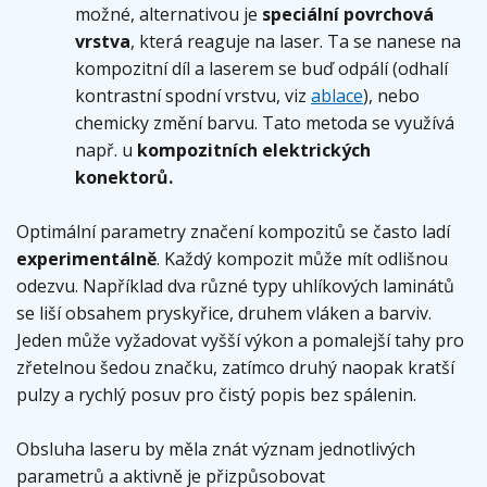
možné, alternativou je
speciální povrchová
vrstva
, která reaguje na laser. Ta se nanese na
kompozitní díl a laserem se buď odpálí (odhalí
kontrastní spodní vrstvu, viz
ablace
), nebo
chemicky změní barvu. Tato metoda se využívá
např. u
kompozitních elektrických
konektorů.
Optimální parametry značení kompozitů se často ladí
experimentálně
. Každý kompozit může mít odlišnou
odezvu. Například dva různé typy uhlíkových laminátů
se liší obsahem pryskyřice, druhem vláken a barviv.
Jeden může vyžadovat vyšší výkon a pomalejší tahy pro
zřetelnou šedou značku, zatímco druhý naopak kratší
pulzy a rychlý posuv pro čistý popis bez spálenin.
Obsluha laseru by měla znát význam jednotlivých
parametrů a aktivně je přizpůsobovat