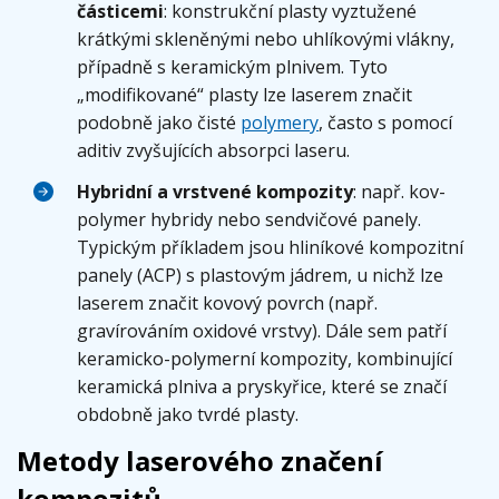
částicemi
: konstrukční plasty vyztužené
krátkými skleněnými nebo uhlíkovými vlákny,
případně s keramickým plnivem. Tyto
„modifikované“ plasty lze laserem značit
podobně jako čisté
polymery
, často s pomocí
aditiv zvyšujících absorpci laseru.
Hybridní a vrstvené kompozity
: např. kov-
polymer hybridy nebo sendvičové panely.
Typickým příkladem jsou hliníkové kompozitní
panely (ACP) s plastovým jádrem, u nichž lze
laserem značit kovový povrch (např.
gravírováním oxidové vrstvy). Dále sem patří
keramicko-polymerní kompozity, kombinující
keramická plniva a pryskyřice, které se značí
obdobně jako tvrdé plasty.
Metody laserového značení
kompozitů