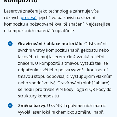
Laserové značení jako technologie zahrnuje více
různých
procesů
, jejichž volba závisí na složení
kompozitu a požadované kvalitě značení. Nejčastěji se
u kompozitních materiálů uplatňuje:
Gravírování / ablace materiálu
: Odstranění
svrchní vrstvy kompozitu (např. gelcoatu nebo
lakového filmu) laserem, čímž vzniká reliéfní
značení. U kompozitů s tmavou výztuží tak lze
odpařením světlého pojiva vytvořit kontrastní
tmavou stopu odpovídající vystupujícím vláknům
nebo spodní vrstvě. Gravírování (hlubší ablace)
se hodí i pro trvalé VIN kódy, loga či QR kódy do
struktury kompozitu.
Změna barvy
: U světlých polymerních matric
vyvolá laser lokální chemickou změnu, např.