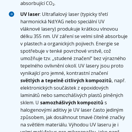
absorbující CO₂.
UV laser
: Ultrafialový laser (typicky třetí
harmonická Nd:YAG nebo speciální UV
vláknové lasery) produkuje krátkou vlnovou
délku 355 nm. UV záření se velmi silně absorbuje
v plastech a organických pojivech. Energie se
spotřebuje v tenké povrchové vrstvě, což
umožňuje tzv. „studené značení“ bez výrazného
tepelného ovlivnění okolí. UV lasery jsou proto
vynikající pro jemné, kontrastní značení
světlých a tepelně citlivých kompozitů
, např.
elektronických součástek z epoxidových
laminátů nebo samozhášivých plastů plněných
sklem. U
samozhášivých kompozitů
s
halogenovými aditivy je UV laser často jediným
způsobem, jak dosáhnout tmavé čitelné značky
na světlém materiálu. Výhodou UV laseru je i