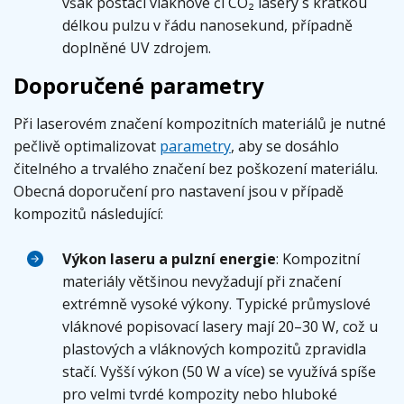
však postačí vláknové či CO₂ lasery s krátkou
délkou pulzu v řádu nanosekund, případně
doplněné UV zdrojem.
Doporučené parametry
Při laserovém značení kompozitních materiálů je nutné
pečlivě optimalizovat
parametry
, aby se dosáhlo
čitelného a trvalého značení bez poškození materiálu.
Obecná doporučení pro nastavení jsou v případě
kompozitů následující:
Výkon laseru a pulzní energie
: Kompozitní
materiály většinou nevyžadují při značení
extrémně vysoké výkony. Typické průmyslové
vláknové popisovací lasery mají 20–30 W, což u
plastových a vláknových kompozitů zpravidla
stačí. Vyšší výkon (50 W a více) se využívá spíše
pro velmi tvrdé kompozity nebo hluboké