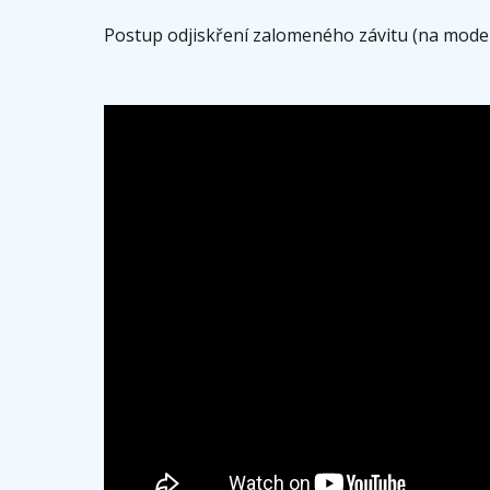
Postup odjiskření zalomeného závitu (na mode