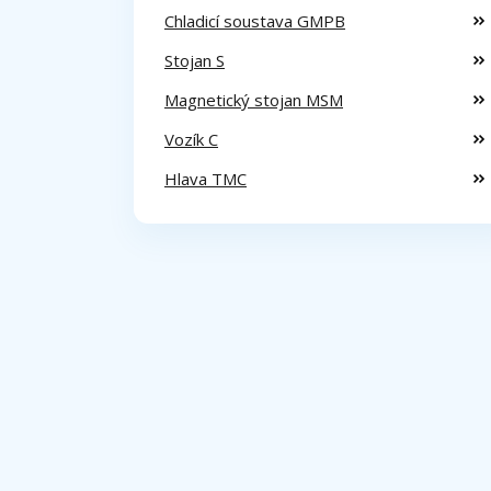
Chladicí soustava GMPB
Stojan S
Magnetický stojan MSM
Vozík C
Hlava TMC