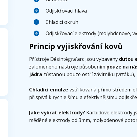
Odjiskřovací hlava
Chladicí okruh
Odjiskřovací elektrody (molybdenové, w
Princip vyjiskřování kovů
Přístroje Désintégra´arc jsou vybaveny
dutou 
zalomeného nástroje působením
pouze na ná
jádra
zůstanou pouze ostří závitníku (vrtáku)
Chladící emulze
vstřikovaná přímo středem e
přispívá k rychlejšímu a efektivnějšímu odjiskře
Jaké vybrat elektrody?
Karbidové elektrody 
měděné elektrody od 3mm, molybdenové potom p