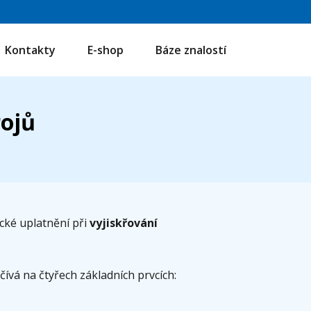
Kontakty
E-shop
Báze znalostí
rojů
cké uplatnění při
vyjiskřování
ívá na čtyřech základních prvcích: