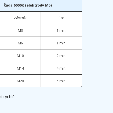
Řada 6000K (elektrody Mo)
Závitník
Čas
M3
1 min.
M6
1 min.
M10
2 min.
M14
4 min.
M20
5 min.
i rychlé.