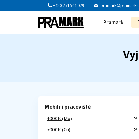
+420 251 561 029
pramark@pramark.
Pramark
Vyj
Mobilní pracoviště
4000K (Mo)
5000K (Cu)