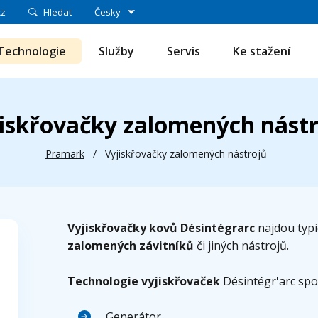
cz
Hledat
Česky
Technologie
Služby
Servis
Ke stažení
iskřovačky zalomených nást
Pramark
/
Vyjiskřovačky zalomených nástrojů
Vyjiskřovačky kovů Désintégrarc
najdou typi
zalomených závitníků
či jiných nástrojů.
Technologie vyjiskřovaček
Désintégr'arc spoč
Generátor