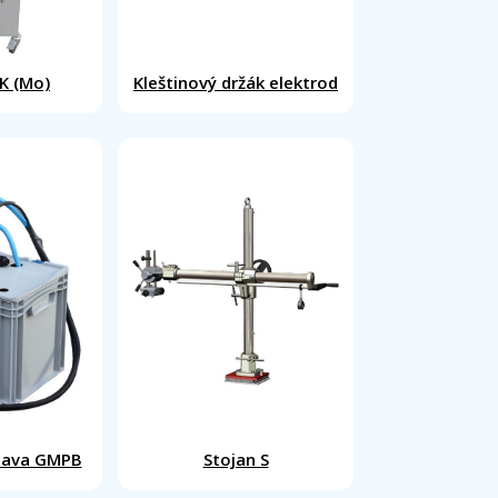
K (Mo)
Kleštinový držák elektrod
stava GMPB
Stojan S