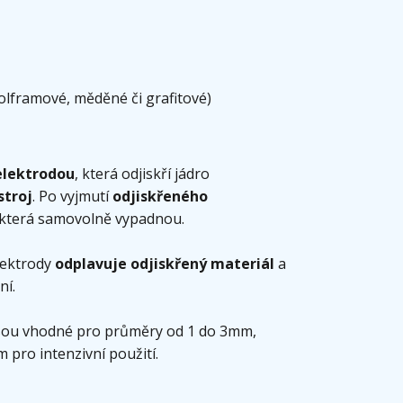
olframové, měděné či grafitové)
elektrodou
, která odjiskří jádro
stroj
. Po vyjmutí
odjiskřeného
, která samovolně vypadnou.
lektrody
odplavuje odjiskřený materiál
a
ní.
jsou vhodné pro průměry od 1 do 3mm,
ro intenzivní použití.