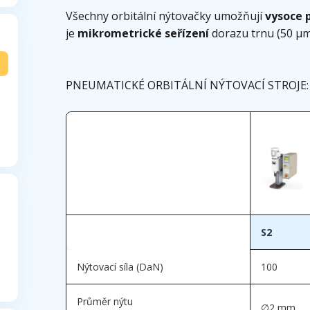
Všechny orbitální nýtovačky umožňují
vysoce 
je
mikrometrické seřízení
dorazu trnu (50 µm
PNEUMATICKÉ ORBITÁLNÍ NÝTOVACÍ STROJE:
S2
Nýtovací síla (DaN)
100
Průměr nýtu
∅2 mm