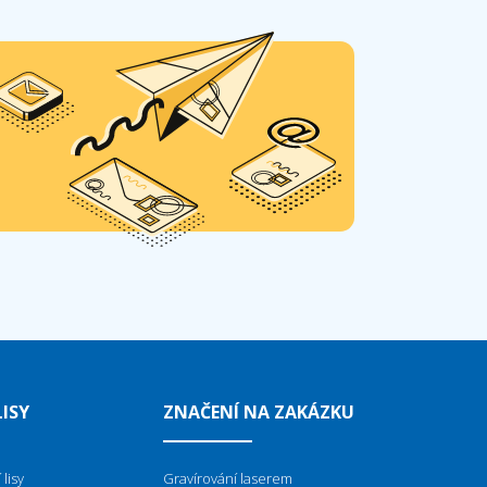
ISY
ZNAČENÍ NA ZAKÁZKU
lisy
Gravírování laserem