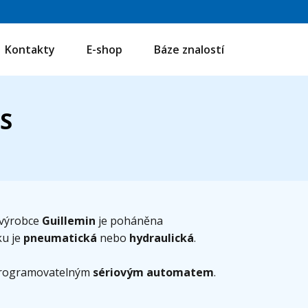
Kontakty
E-shop
Báze znalostí
 S
 výrobce
Guillemin
je poháněna
ku je
pneumatická
nebo
hydraulická
.
 programovatelným
sériovým automatem
.