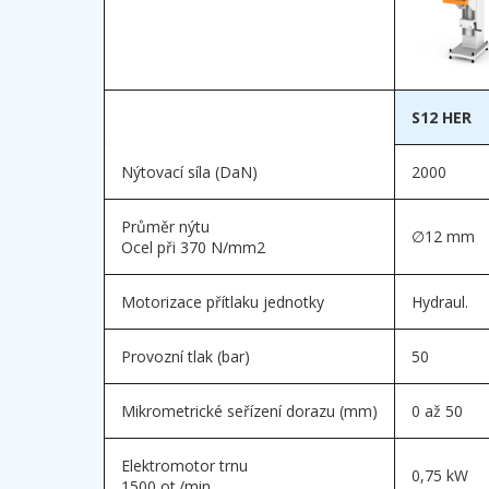
S12 HER
Nýtovací síla (DaN)
2000
Průměr nýtu
∅12 mm
Ocel při 370 N/mm
2
Motorizace přítlaku jednotky
Hydraul.
Provozní tlak (bar)
50
Mikrometrické seřízení dorazu (mm)
0 až 50
Elektromotor trnu
0,75 kW
1500 ot./min.