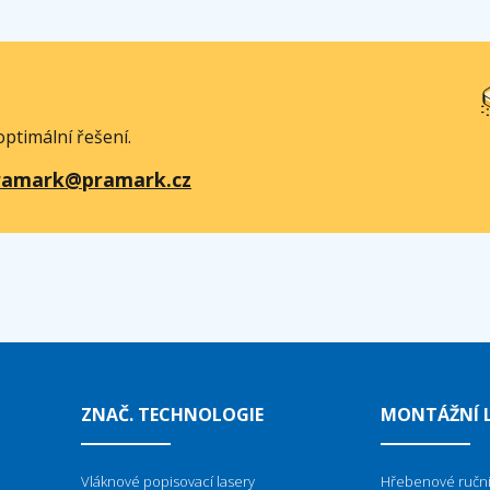
ptimální řešení.
ramark@pramark.cz
ZNAČ. TECHNOLOGIE
MONTÁŽNÍ L
Vláknové popisovací lasery
Hřebenové ruční 