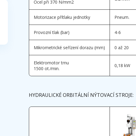
Ocel při 370 N/mm
2
Motorizace přítlaku jednotky
Pneum.
Provozní tlak (bar)
4-6
Mikrometrické seřízení dorazu (mm)
0 až 20
Elektromotor trnu
0,18 kW
1500 ot./min.
HYDRAULICKÉ ORBITÁLNÍ NÝTOVACÍ STROJE: