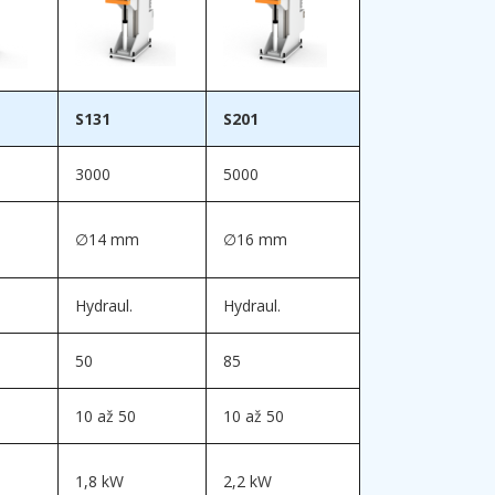
S131
S201
3000
5000
∅14 mm
∅16 mm
Hydraul.
Hydraul.
50
85
10 až 50
10 až 50
1,8 kW
2,2 kW