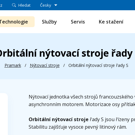
cz
Hledat
Česky
Technologie
Služby
Servis
Ke stažení
rbitální nýtovací stroje řady
Pramark
/
Nýtovací stroje
/
Orbitální nýtovací stroje řady S
Nýtovací jednotka všech strojů francouzského
asynchronním motorem. Motorizace osy přítla
Orbitální nýtovací stroje
řady S jsou řízeny
Stabilitu zajišťuje vysoce pevný litinový rám.