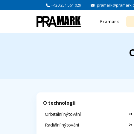
+420 251 561 029
pramark@pramark.
Pramark
O
O technologii
Orbitální nýtování
Radiální nýtování