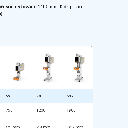
přesné nýtování
(1/10 mm). K dispozici
).
S5
S8
S12
750
1200
1900
∅5 mm
∅8 mm
∅12 mm