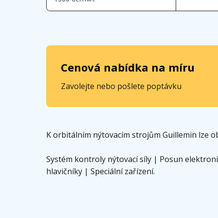
Cenová nabídka na míru
Zavolejte nebo pošlete poptávku
K orbitálním nýtovacím strojům Guillemin lze ob
Systém kontroly nýtovací síly | Posun elektro
hlavičníky | Speciální zařízení.