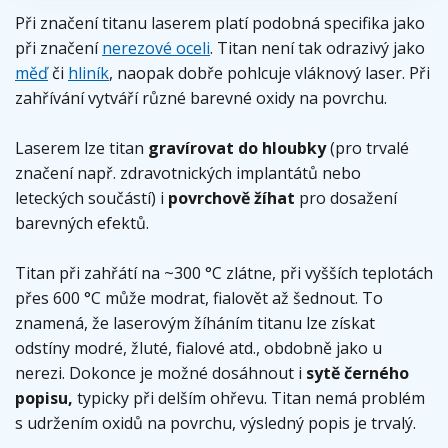
Při značení titanu laserem platí podobná specifika jako
při značení
nerezové oceli
. Titan není tak odrazivý jako
měď
či
hliník
, naopak dobře pohlcuje vláknový laser. Při
zahřívání vytváří různé barevné oxidy na povrchu.
Laserem lze titan
gravírovat do hloubky
(pro trvalé
značení např. zdravotnických implantátů nebo
leteckých součástí) i
povrchově žíhat
pro dosažení
barevných efektů.
Titan při zahřátí na ~300 °C zlátne, při vyšších teplotách
přes 600 °C může modrat, fialovět až šednout. To
znamená, že laserovým žíháním titanu lze získat
odstíny modré, žluté, fialové atd., obdobně jako u
nerezi. Dokonce je možné dosáhnout i
sytě černého
popisu,
typicky při delším ohřevu. Titan nemá problém
s udržením oxidů na povrchu, výsledný popis je trvalý.