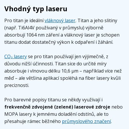
Vhodný typ laseru
Pro titan je ideální
vláknový laser
. Titan a jeho slitiny
(např. Ti6Al4V používaný v průmyslu) výborně
absorbují 1064 nm záření a vláknový laser je schopen
titanu dodat dostatečný výkon k odpaření i žáhání.
CO₂ lasery
se pro titan používají jen výjimečně, z
důvodu nižší účinnosti. Titan sice do určité míry
absorbuje i vlnovou délku 10,6 µm – například více než
měď – ale většina aplikací spoléhá na fiber lasery kvůli
preciznosti.
Pro barevné popisy titanu se někdy využívají i
frekvenčně zdvojené (zelené) laserové zdroje
nebo
MOPA lasery k jemnému doladění odstínů, ale to
přesahuje rámec běžného
průmyslového značení
.