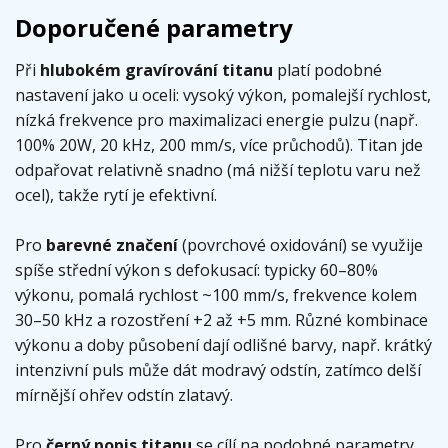
Doporučené parametry
Při
hlubokém gravírování titanu
platí podobné
nastavení jako u oceli: vysoký výkon, pomalejší rychlost,
nízká frekvence pro maximalizaci energie pulzu (např.
100% 20W, 20 kHz, 200 mm/s, více průchodů). Titan jde
odpařovat relativně snadno (má nižší teplotu varu než
ocel), takže rytí je efektivní.
Pro
barevné značení
(povrchové oxidování) se využije
spíše střední výkon s defokusací: typicky 60–80%
výkonu, pomalá rychlost ~100 mm/s, frekvence kolem
30–50 kHz a rozostření +2 až +5 mm. Různé kombinace
výkonu a doby působení dají odlišné barvy, např. krátký
intenzivní puls může dát modravý odstín, zatímco delší
mírnější ohřev odstín zlatavý.
Pro
černý popis titanu
se cílí na podobné parametry