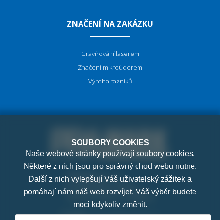
ZNAČENÍ NA ZAKÁZKU
Gravírování laserem
Značení mikroúderem
Výroba razníků
SOUBORY COOKIES
Naše webové stránky používají soubory cookies.
Některé z nich jsou pro správný chod webu nutné.
PRAMARK, s.r.o.
Další z nich vylepšují Váš uživatelský zážitek a
K Letňanům 1036/7
pomáhají nám náš web rozvíjet. Váš výběr budete
182 00 Praha 8 - Ďáblice
moci kdykoliv změnit.
E-mail:
pramark@pramark.cz