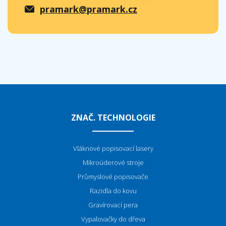
pramark@pramark.cz
ZNAČ. TECHNOLOGIE
Vláknové popisovací lasery
Mikroúderové stroje
P
růmyslové popisovače
Razidla do kovu
Gravírovací pera
Vypalovačky do dřeva