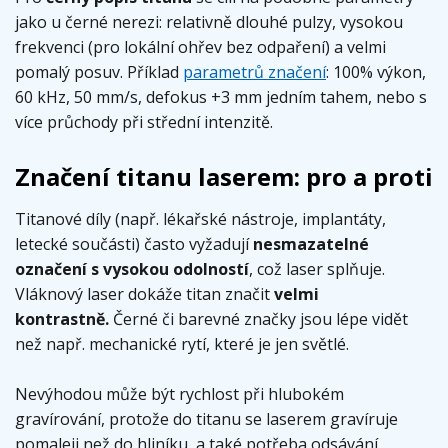
jako u černé nerezi: relativně dlouhé pulzy, vysokou
frekvenci (pro lokální ohřev bez odpaření) a velmi
pomalý posuv. Příklad
parametrů značení
: 100% výkon,
60 kHz, 50 mm/s, defokus +3 mm jedním tahem, nebo s
více průchody při střední intenzitě.
Značení titanu laserem: pro a proti
Titanové díly (např. lékařské nástroje, implantáty,
letecké součásti) často vyžadují
nesmazatelné
označení s vysokou odolností
, což laser splňuje.
Vláknový laser dokáže titan značit
velmi
kontrastně.
Černé či barevné značky jsou lépe vidět
než např. mechanické rytí, které je jen světlé.
Nevýhodou může být rychlost při hlubokém
gravírování, protože do titanu se laserem gravíruje
pomaleji než do hliníku, a také potřeba odsávání.