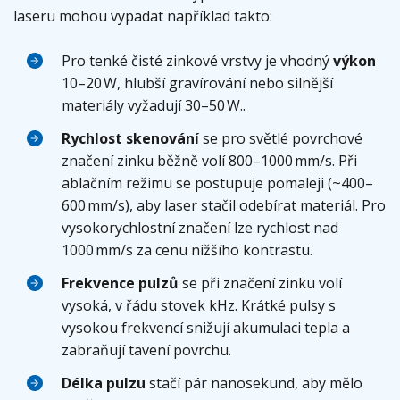
laseru mohou vypadat například takto:
Pro tenké čisté zinkové vrstvy je vhodný
výkon
10–20 W, hlubší gravírování nebo silnější
materiály vyžadují 30–50 W..
Rychlost skenování
se
pro světlé povrchové
značení zinku běžně volí 800–1000 mm/s. Při
ablačním režimu se postupuje pomaleji (~400–
600 mm/s), aby laser stačil odebírat materiál. Pro
vysokorychlostní značení lze rychlost nad
1000 mm/s za cenu nižšího kontrastu.
Frekvence pulzů
se při značení zinku volí
vysoká, v řádu stovek kHz. Krátké pulsy s
vysokou frekvencí snižují akumulaci tepla a
zabraňují tavení povrchu.
Délka pulzu
stačí pár nanosekund, aby mělo