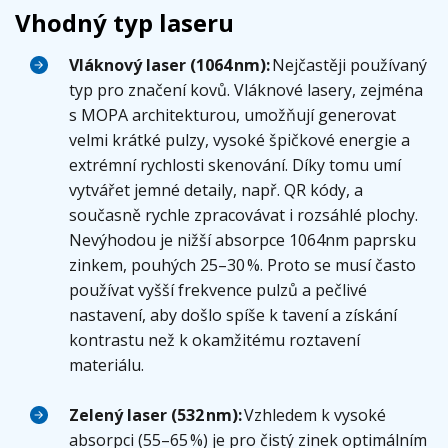
Vhodný typ laseru
Vláknový laser (1064 nm):
Nejčastěji používaný
typ pro značení kovů. Vláknové lasery, zejména
s MOPA architekturou, umožňují generovat
velmi krátké pulzy, vysoké špičkové energie a
extrémní rychlosti skenování. Díky tomu umí
vytvářet jemné detaily, např. QR kódy, a
současně rychle zpracovávat i rozsáhlé plochy.
Nevýhodou je nižší absorpce 1064nm paprsku
zinkem, pouhých 25–30 %. Proto se musí často
používat vyšší frekvence pulzů a pečlivé
nastavení, aby došlo spíše k tavení a získání
kontrastu než k okamžitému roztavení
materiálu.
Zelený laser (532 nm):
Vzhledem k vysoké
absorpci (55–65 %) je pro čistý zinek optimálním