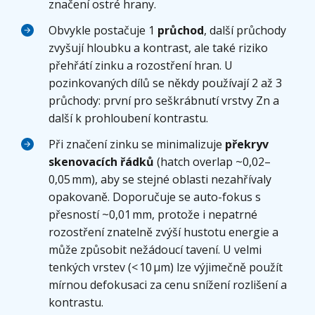
značení ostré hrany.
Obvykle postačuje 1
průchod
, další průchody
zvyšují hloubku a kontrast, ale také riziko
přehřátí zinku a rozostření hran. U
pozinkovaných dílů se někdy používají 2 až 3
průchody: první pro seškrábnutí vrstvy Zn a
další k prohloubení kontrastu.
Při značení zinku se minimalizuje
překryv
skenovacích řádků
(hatch overlap ~0,02–
0,05 mm), aby se stejné oblasti nezahřívaly
opakovaně. Doporučuje se auto-fokus s
přesností ~0,01 mm, protože i nepatrné
rozostření znatelně zvýší hustotu energie a
může způsobit nežádoucí tavení. U velmi
tenkých vrstev (< 10 µm) lze výjimečně použít
mírnou defokusaci za cenu snížení rozlišení a
kontrastu.