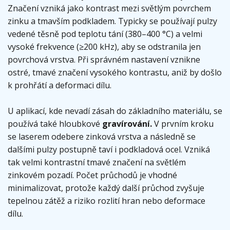
Značení vzniká jako kontrast mezi světlým povrchem
zinku a tmavším podkladem. Typicky se používají pulzy
vedené těsně pod teplotu tání (380–400 °C) a velmi
vysoké frekvence (≥200 kHz), aby se odstranila jen
povrchová vrstva. Při správném nastavení vznikne
ostré, tmavé značení vysokého kontrastu, aniž by došlo
k prohřátí a deformaci dílu.
U aplikací, kde nevadí zásah do základního materiálu, se
používá také hloubkové
gravírování.
V prvním kroku
se laserem odebere zinková vrstva a následně se
dalšími pulzy postupně taví i podkladová ocel. Vzniká
tak velmi kontrastní tmavé značení na světlém
zinkovém pozadí. Počet průchodů je vhodné
minimalizovat, protože každý další průchod zvyšuje
tepelnou zátěž a riziko rozlití hran nebo deformace
dílu.