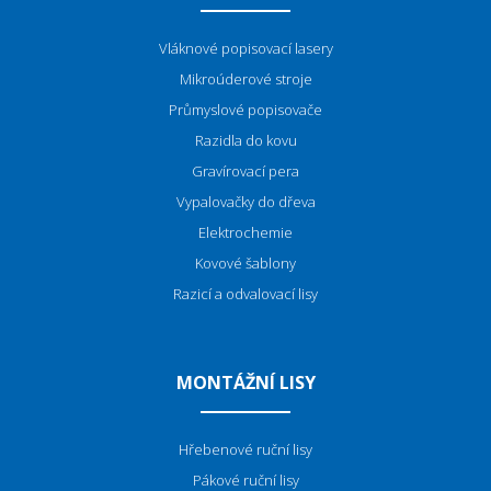
Vláknové popisovací lasery
Mikroúderové stroje
P
růmyslové popisovače
Razidla do kovu
Gravírovací pera
Vypalovačky do dřeva
Elektrochemie
Kovové šablony
Razicí a odvalovací lisy
MONTÁŽNÍ LISY
Hřebenové ruční lisy
Pákové ruční lisy