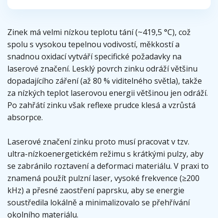
Zinek má velmi nízkou teplotu tání (~419,5 °C), což
spolu s vysokou tepelnou vodivostí, měkkostí a
snadnou oxidací vytváří specifické požadavky na
laserové značení. Lesklý povrch zinku odráží většinu
dopadajícího záření (až 80 % viditelného světla), takže
za nízkých teplot laserovou energii většinou jen odráží.
Po zahřátí zinku však reflexe prudce klesá a vzrůstá
absorpce.
Laserové značení zinku proto musí pracovat v tzv.
ultra-nízkoenergetickém režimu s krátkými pulzy, aby
se zabránilo roztavení a deformaci materiálu. V praxi to
znamená použít pulzní laser, vysoké frekvence (≥200
kHz) a přesné zaostření paprsku, aby se energie
soustředila lokálně a minimalizovalo se přehřívání
okolního materiálu.