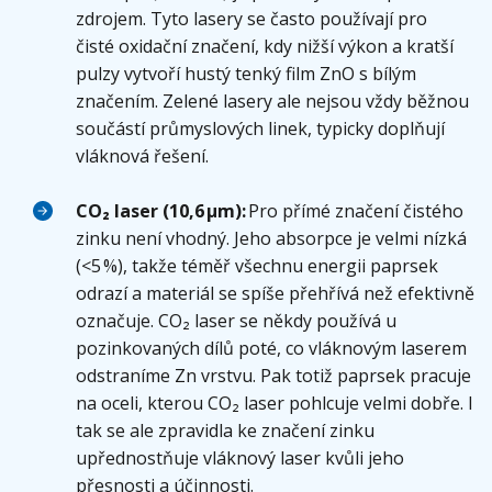
zdrojem. Tyto lasery se často používají pro
čisté oxidační značení, kdy nižší výkon a kratší
pulzy vytvoří hustý tenký film ZnO s bílým
značením. Zelené lasery ale nejsou vždy běžnou
součástí průmyslových linek, typicky doplňují
vláknová řešení.
CO₂ laser (10,6 µm):
Pro přímé značení čistého
zinku není vhodný. Jeho absorpce je velmi nízká
(<5 %), takže téměř všechnu energii paprsek
odrazí a materiál se spíše přehřívá než efektivně
označuje. CO₂ laser se někdy používá u
pozinkovaných dílů poté, co vláknovým laserem
odstraníme Zn vrstvu. Pak totiž paprsek pracuje
na oceli, kterou CO₂ laser pohlcuje velmi dobře. I
tak se ale zpravidla ke značení zinku
upřednostňuje vláknový laser kvůli jeho
přesnosti a účinnosti.