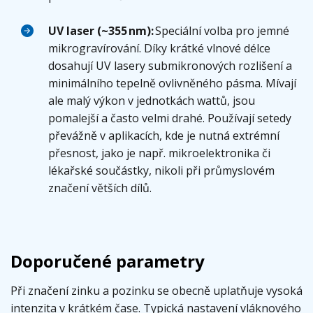
UV laser (~355 nm):
Speciální volba pro jemné
mikrogravírování. Díky krátké vlnové délce
dosahují UV lasery submikronových rozlišení a
minimálního tepelně ovlivněného pásma. Mívají
ale malý výkon v jednotkách wattů, jsou
pomalejší a často velmi drahé. Používají setedy
převážně v aplikacích, kde je nutná extrémní
přesnost, jako je např. mikroelektronika či
lékařské součástky, nikoli při průmyslovém
značení větších dílů.
Doporučené parametry
Při značení zinku a pozinku se obecně uplatňuje vysoká
intenzita v krátkém čase. Typická nastavení vláknového