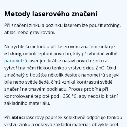
Metody laserového značení
Při značení zinku a pozinku laserem lze použít etching,
ablaci nebo gravírování.
Nejrychlejší metodou při laserovém značení zinku je
etching
neboli leptání povrchu, kdy při vhodné volbě
parametrů
laser jen krátce nataví povrch zinku a
vytvoří na něm řídkou tenkou vrstvu oxidu ZnO. Oxid
zinečnatý o tloušťce několik desítek nanometrů se jeví
bíle nebo světle šedě, čímž vzniká kontrastní světlé
značení na tmavém podkladu. Proces probíhá při
kontrolované teplotě pod ~350 °C, aby nedošlo k tání
základního materiálu.
Při
ablaci
laserový paprsek selektivně odpařuje tenkou
vrstvu zinku a odkrývá základní materiál, obvykle ocel.