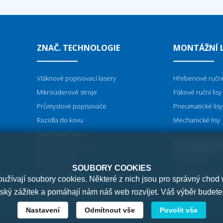
ZNAČ. TECHNOLOGIE
MONTÁŽNÍ L
Vláknové popisovací lasery
Hřebenové ruční 
Mikroúderové stroje
Pákové ruční lisy
P
růmyslové popisovače
Pneumatické lisy
Razidla do kovu
Mechanické lisy
Gravírovací pera
NÝTOVACÍ S
Vypalovačky do dřeva
Elektrochemie
SOUBORY COOKIES
Kovové šablony
Orbitální nýtován
žívají soubory cookies. Některé z nich jsou pro správný chod 
Razicí a odvalovací lisy
Radiální nýtování
lský zážitek a pomáhají nám náš web rozvíjet. Váš výběr budete
Nastavení
Odmítnout vše
Povolit vše