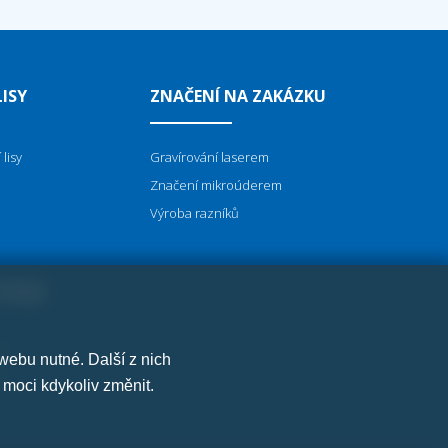
ISY
ZNAČENÍ NA ZAKÁZKU
lisy
Gravírování laserem
Značení mikroúderem
Výroba razníků
TROJE
í
webu nutné. Další z nich
 moci kdykoliv změnit.