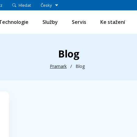
cz
Hledat
Česky
Technologie
Služby
Servis
Ke stažení
Blog
Pramark
/
Blog