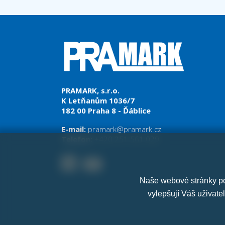
PRAMARK, s.r.o.
K Letňanům 1036/7
182 00 Praha 8 - Ďáblice
E-mail:
pramark@pramark.cz
Telefon:
+420 251 561 029
Naše webové stránky pou
vylepšují Váš uživate