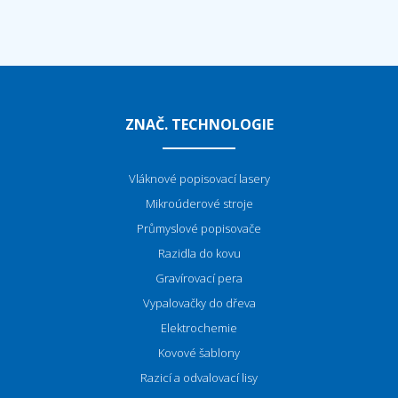
ZNAČ. TECHNOLOGIE
Vláknové popisovací lasery
Mikroúderové stroje
P
růmyslové popisovače
Razidla do kovu
Gravírovací pera
Vypalovačky do dřeva
Elektrochemie
Kovové šablony
Razicí a odvalovací lisy