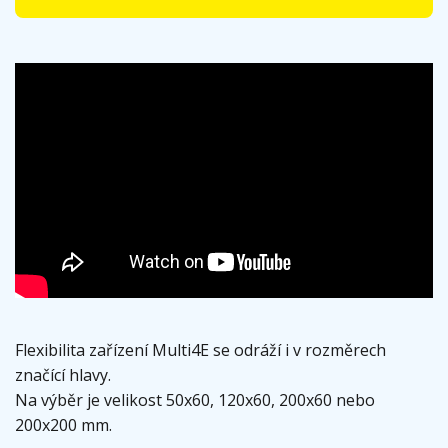
Flexibilita zařízení Multi4E se odráží i v rozměrech
značící hlavy.
Na výběr je velikost 50x60, 120x60, 200x60 nebo
200x200 mm.