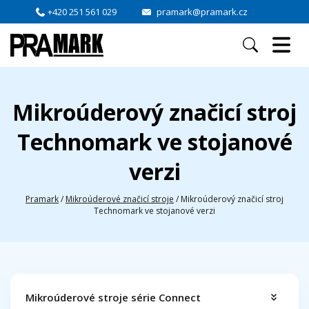
+420 251 561 029
pramark@pramark.cz
Mikroúderový značicí stroj
Technomark ve stojanové
verzi
Pramark
/
Mikroúderové značicí stroje
/
Mikroúderový značicí stroj
Technomark ve stojanové verzi
Mikroúderové stroje série Connect