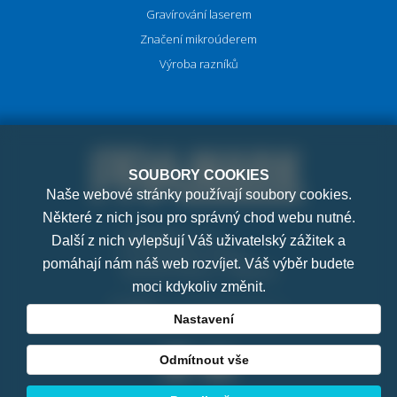
Gravírování laserem
Značení mikroúderem
Výroba razníků
SOUBORY COOKIES
Naše webové stránky používají soubory cookies.
Některé z nich jsou pro správný chod webu nutné.
PRAMARK, s.r.o.
Další z nich vylepšují Váš uživatelský zážitek a
K Letňanům 1036/7
pomáhají nám náš web rozvíjet. Váš výběr budete
182 00 Praha 8 - Ďáblice
moci kdykoliv změnit.
E-mail:
pramark@pramark.cz
Nastavení
Telefon:
+420 251 561 029
Odmítnout vše