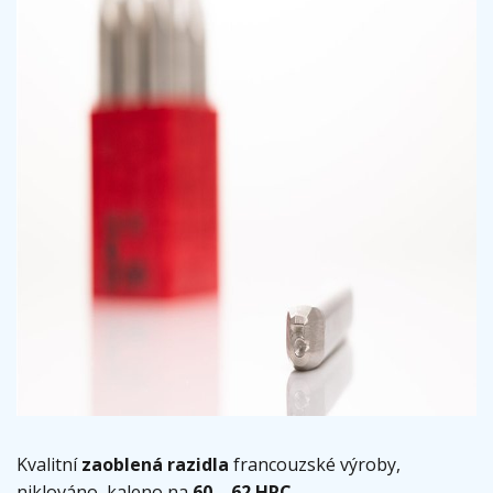
Kvalitní
zaoblená razidla
francouzské výroby,
niklováno, kaleno na
60 – 62 HRC.