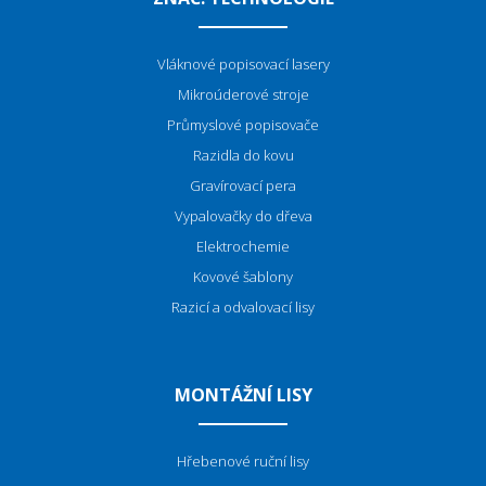
Vláknové popisovací lasery
Mikroúderové stroje
P
růmyslové popisovače
Razidla do kovu
Gravírovací pera
Vypalovačky do dřeva
Elektrochemie
Kovové šablony
Razicí a odvalovací lisy
MONTÁŽNÍ LISY
Hřebenové ruční lisy