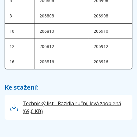
6
206806
206906
8
206808
206908
10
206810
206910
12
206812
206912
16
206816
206916
Ke stažení:
Technický list - Razidla ruční, levá zaoblená
(69,0 KB)