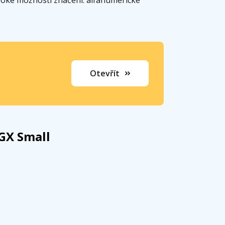
Otevřít
 GX Small