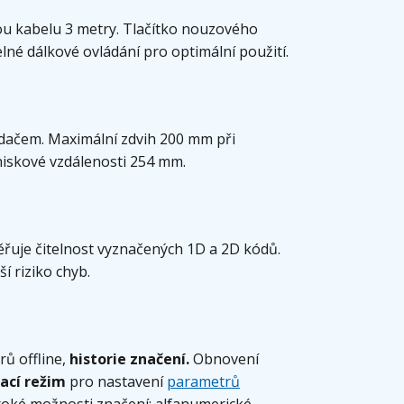
kou kabelu 3 metry. Tlačítko nouzového
lné dálkové ovládání pro optimální použití.
dačem. Maximální zdvih 200 mm při
iskové vzdálenosti 254 mm.
řuje čitelnost vyznačených 1D a 2D kódů.
í riziko chyb.
ů offline,
historie značení.
Obnovení
ací režim
pro nastavení
parametrů
oké možnosti značení: alfanumerické