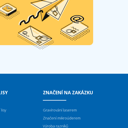
ISY
ZNAČENÍ NA ZAKÁZKU
lisy
Gravírování laserem
Značení mikroúderem
Výroba razníků