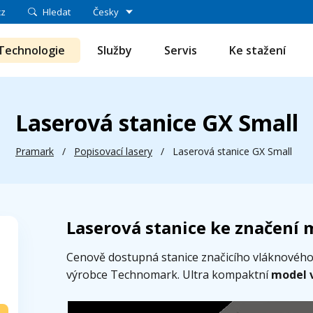
cz
Hledat
Česky
Technologie
Služby
Servis
Ke stažení
Laserová stanice GX Small
Pramark
/
Popisovací lasery
/
Laserová stanice GX Small
Laserová stanice ke značení m
Cenově dostupná stanice značicího vláknovéh
výrobce Technomark. Ultra kompaktní
model v