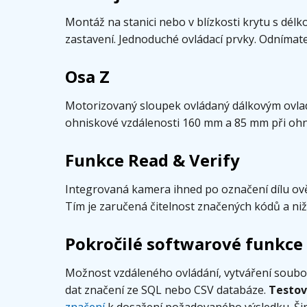
Montáž na stanici nebo v blízkosti krytu s dél
zastavení. Jednoduché ovládací prvky. Odnímate
Osa Z
Motorizovaný sloupek ovládaný dálkovým ovla
ohniskové vzdálenosti 160 mm a 85 mm při ohn
Funkce Read & Verify
Integrovaná kamera ihned po označení dílu ově
Tím je zaručená čitelnost značených kódů a nižš
Pokročilé softwarové funkce
Možnost vzdáleného ovládání, vytváření soubor
dat značení ze SQL nebo CSV databáze.
Testov
značení
k dosažení požadovaného výsledku. Šir