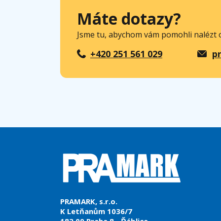
Máte dotazy?
Jsme tu, abychom vám pomohli nalézt o
+420 251 561 029
p
PRAMARK, s.r.o.
K Letňanům 1036/7