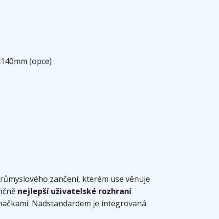
x140mm (opce)
průmyslového zančení, kterém use věnuje
enčně
nejlepší uživatelské rozhraní
značkami. Nadstandardem je integrovaná