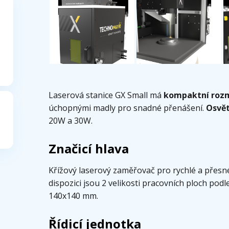
Laserová stanice GX Small má
kompaktní rozm
úchopnými madly pro snadné přenášení.
Osvět
20W a 30W.
Značicí hlava
Křížový laserový zaměřovač pro rychlé a přesn
dispozici jsou 2 velikosti pracovních ploch po
140x140 mm.
Řídicí jednotka