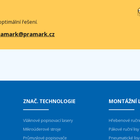
ptimální řešení.
ramark@pramark.cz
ZNAČ. TECHNOLOGIE
MONTÁŽNÍ L
Vláknové popisovací lasery
Hřebenové ruční 
Mikroúderové stroje
Pákové ruční lisy
P
růmyslové popisovače
Pneumatické lisy