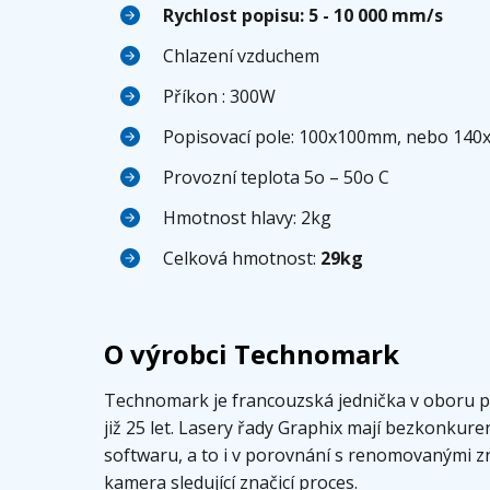
Rychlost popisu: 5 - 10 000 mm/s
Chlazení vzduchem
Příkon : 300W
Popisovací pole: 100x100mm, nebo 140
Provozní teplota 5
o
– 50
o
C
Hmotnost hlavy: 2kg
Celková hmotnost:
29kg
O výrobci Technomark
Technomark je francouzská jednička v oboru 
již 25 let. Lasery řady Graphix mají bezkonkur
softwaru, a to i v porovnání s renomovanými 
kamera sledující značicí proces.