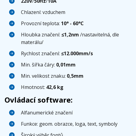
220V
/
50Hz
/
10A
Chlazení: vzduchem
Provozní teplota:
10° - 60°C
Hloubka značení:
≤1,2nm
/nastavitelná, dle
materálu/
Rychlost značení:
≤12.000mm/s
Min. šířka čáry:
0,01mm
Min. velikost znaku:
0,5mm
Hmotnost:
42,6 kg
Ovládací software:
Alfanumerické značení
Funkce: geom. obrazce, loga, text, symboly
Široký výběr fontů