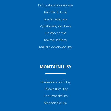
P
růmyslové popisovače
Razidla do kovu
Gravírovací pera
Vypalovačky do dřeva
Elektrochemie
Kovové šablony
Razicí a odvalovací lisy
MONTÁŽNÍ LISY
Hřebenové ruční lisy
Pákové ruční lisy
Pneumatické lisy
Mechanické lisy