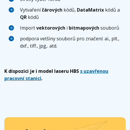
Vytvaření
čárových
kódů,
DataMatrix
kódů a
QR
kódů
Import
vektorových
i
bitmapových
souborů
podpora vetšiny souborů pro značení: ai., plt.,
dxf., tiff., jpg,. atd.
K dispozici je i model laseru HBS
s uzavřenou
pracovní stanicí
.