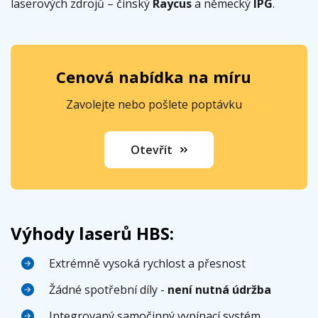
laserových zdrojů – čínský
Raycus
a německý
IPG
.
Cenová nabídka na míru
Zavolejte nebo pošlete poptávku
Otevřít
Výhody laserů HBS:
Extrémně vysoká rychlost a přesnost
Žádné spotřební díly -
není nutná údržba
Integrovaný samočinný vypínací systém