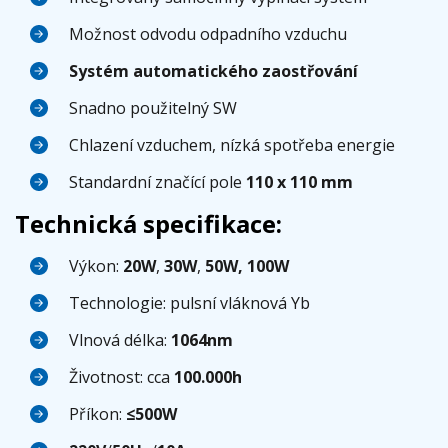
Možnost odvodu odpadního vzduchu
Systém automatického zaostřování
Snadno použitelný SW
Chlazení vzduchem, nízká spotřeba energie
Standardní značící pole
110 x 110 mm
Technická specifikace:
Výkon:
20W
,
30W
,
50W, 100W
Technologie: pulsní vláknová Yb
Vlnová délka:
1064nm
Životnost: cca
100.000h
Příkon:
≤500W