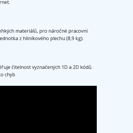
rnet.
 lehkých materiálů, pro náročné pracovní
í jednotka z hliníkového plechu (8,9 kg).
řuje čitelnost vyznačených 1D a 2D kódů.
ko chyb