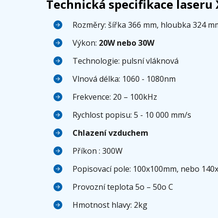
Technická specifikace laseru 
Rozměry: šířka 366 mm, hloubka 324 m
Výkon:
20W nebo 30W
Technologie: pulsní vláknová
Vlnová délka: 1060 - 1080nm
Frekvence: 20 – 100kHz
Rychlost popisu: 5 - 10 000 mm/s
Chlazení vzduchem
Příkon : 300W
Popisovací pole: 100x100mm, nebo 140
Provozní teplota 5
o
– 50
o
C
Hmotnost hlavy: 2kg