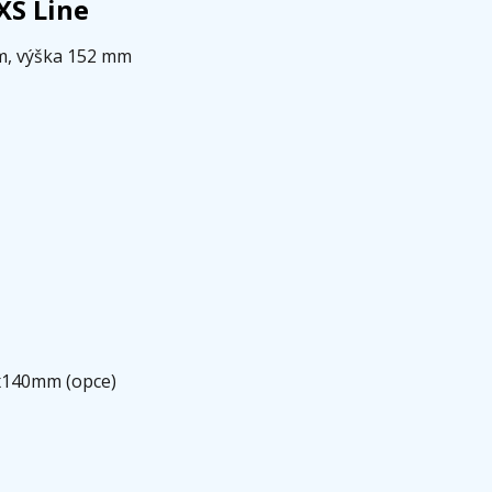
XS Line
m, výška 152 mm
x140mm (opce)