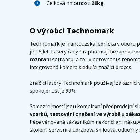
Celková hmotnost:
29kg
O výrobci Technomark
Technomark je francouzská jednička v oboru 
již 25 let. Lasery řady Graphix mají bezkonkur
rozhraní
softwaru, a to i v porovnání s reno
integrovaná kamera sledující značicí proces.
Značicí lasery Technomark používají zákazníci
spokojenost je 99%.
Samozřejmostí jsou komplexní předprodejní sl
vzorků, testování značení ve výrobě u záka
Péče věnovaná zákazníkům nekončí ani nákupem 
školení, servisní a údržbová smlouva, odborný 