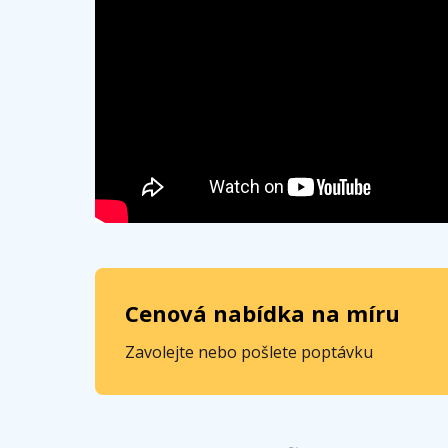
Cenová nabídka na míru
Zavolejte nebo pošlete poptávku