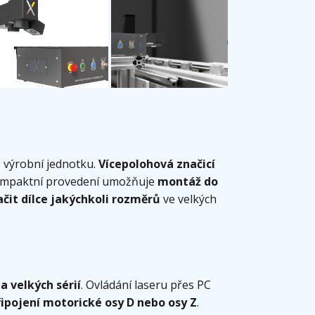
o výrobní jednotku.
Vícepolohová značicí
ompaktní provedení umožňuje
montáž do
ačit dílce jakýchkoli rozměrů
ve velkých
a velkých sérií
. Ovládání laseru přes PC
řipojení motorické osy D nebo osy Z
.