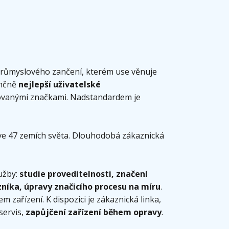
průmyslového zančení, kterém use věnuje
enčně
nejlepší uživatelské
movanými značkami. Nadstandardem je
 ve 47 zemích světa. Dlouhodobá zákaznická
užby:
studie proveditelnosti, značení
zníka, úpravy značicího procesu na míru
.
zařízení. K dispozici je zákaznická linka,
servis,
zapůjčení zařízení během opravy
.