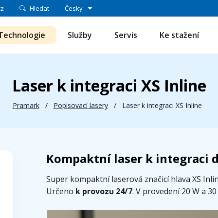
cz
Hledat
Česky
Technologie
Služby
Servis
Ke stažení
Laser k integraci XS Inline
Pramark
/
Popisovací lasery
/
Laser k integraci XS Inline
Kompaktní laser k integraci 
Super kompaktní laserová značicí hlava XS Inli
Určeno
k provozu 24/7
. V provedení 20 W a 3