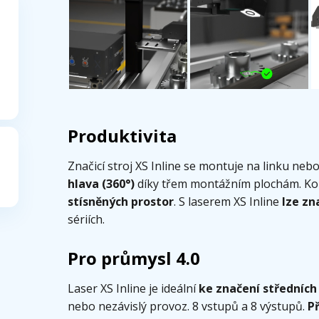
Produktivita
Značicí stroj XS Inline se montuje na linku neb
hlava (360°)
díky třem montážním plochám. K
stísněných prostor
. S laserem XS Inline
lze zn
sériích.
Pro průmysl 4.0
Laser XS Inline je ideální
ke značení středních 
nebo nezávislý provoz. 8 vstupů a 8 výstupů.
P